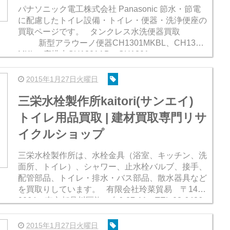
パナソニック電工株式会社 Panasonic 節水・節電
に配慮したトイレ設備・トイレ・便器・洗浄便座の
買取ページです。 タンクレス水洗便器買取
新型アラウーノ便器CH1301MKBL、CH1301
MKL、床排水CH1301AB、CH1301...
2015年1月27日火曜日
三栄水栓製作所kaitori(サンエイ)
トイレ用品買取 | 建材買取専門リサ
イクルショップ
三栄水栓製作所は、水栓金具（浴室、キッチン、洗
面所、トイレ）、シャワー、止水栓バルブ、接手、
配管部品、トイレ・排水・バス部品、散水器具など
を買取りしています。 有限会社玲菜貿易 〒142-
0064 東京都品川区旗の台6-27-11 TEL:03-6426
-...
2015年1月27日火曜日