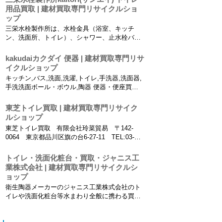
取替用機能部、温水洗浄便座・便座、パブリッ
用品買取 | 建材買取専門リサイクルショ
クトイレ、和風便器、大便器自動洗浄システ
ップ
ム、大便器...
三栄水栓製作所は、水栓金具（浴室、キッチ
ン、洗面所、トイレ）、シャワー、止水栓バル
ブ、接手、配管部品、トイレ・排水・バス部
品、散水器具などを買取りしています。 有限
kakudaiカクダイ 便器 | 建材買取専門リサ
会社玲菜貿易 〒142-0064 東京都品川区旗の
イクルショップ
台6-27-11 TEL:03-6426-...
キッチン,バス,洗面,洗濯,トイレ,手洗器,洗面器,
手洗洗面ボール・ボウル,陶器 便器・便座買取
Starck3（腰掛便器）、コーナー用樹脂製ロータ
ンク、シューレスト（腰掛便器）、ロータンク
東芝トイレ買取 | 建材買取専門リサイク
接続部品、ゴムフロート、洗浄管固定金具、腰
ルショップ
掛便器（ハイタンク仕様）、温水洗...
東芝トイレ買取 有限会社玲菜貿易 〒142-
0064 東京都品川区旗の台6-27-11 TEL:03-
6426-6963 URL http://www.kenzai-
kaitori.com/ 代表：カーン E-mail： info@re...
トイレ・洗面化粧台・買取・ジャニス工
業株式会社 | 建材買取専門リサイクルシ
ョップ
衛生陶器メーカーのジャニス工業株式会社のト
イレや洗面化粧台等水まわり全般に携わる買取
有限会社玲菜貿易 〒142-0064 東京都品川
区旗の台6-27-11 TEL:03-6426-6963 URL