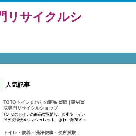
専門リサイクルシ
人気記事
TOTOトイレまわりの商品 買取 | 建材買
取専門リサイクルショップ
TOTOのトイレの商品買取情報。節水型トイレ
温水洗浄便座ウォシュレット、きれい除菌水
（次亜塩素酸水）など、清潔とエコに配慮した
トイレ商品をしております。 ネオレスト、
トイレ・便器・洗浄便座・便所買取 |