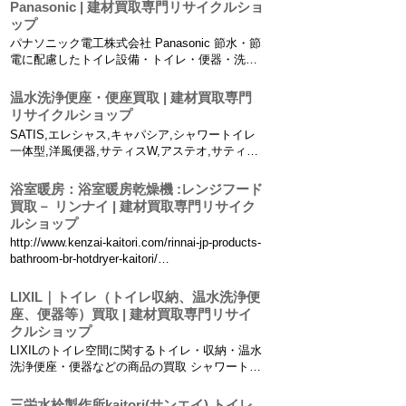
GG、GG-800、レストパル、ピュアレストEX、
Panasonic | 建材買取専門リサイクルショ
アプリコット、S2・S1シリーズ、SB、携帯ウ
ップ
ォシュ...
パナソニック電工株式会社 Panasonic 節水・節
電に配慮したトイレ設備・トイレ・便器・洗浄
便座の買取ページです。 タンクレス水洗便器
買取 新型アラウーノ便器
温水洗浄便座・便座買取 | 建材買取専門
CH1301MKBL、CH1301MKL、床排水
リサイクルショップ
CH1301AB、CH1301...
SATIS,エレシャス,キャパシア,シャワートイレ
一体型,洋風便器,サティスW,アステオ,サティス
カラーズ,アステオカラーズ,アメージュZシャワ
ートイレ,リフレッシュサティス,パッソ,Kシリ
浴室暖房：浴室暖房乾燥機 :レンジフード
ーズ,エレシャス、センサー大便器, 壁掛式洋風
買取－ リンナイ | 建材買取専門リサイク
便器,パブリック向け超節水床置大便器, 一...
ルショップ
http://www.kenzai-kaitori.com/rinnai-jp-products-
bathroom-br-hotdryer-kaitori/
http://www.recycleproshop.com/ リンナイ浴室
暖房乾燥機買取 天...
LIXIL｜トイレ（トイレ収納、温水洗浄便
座、便器等）買取 | 建材買取専門リサイ
クルショップ
LIXILのトイレ空間に関するトイレ・収納・温水
洗浄便座・便器などの商品の買取 シャワートイ
レ一体型便器、収納一体型便器、洋風便器、簡
易水洗便器、マンションリフォーム用トイレ、
三栄水栓製作所kaitori(サンエイ) トイレ